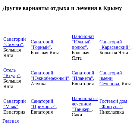
Другие варианты отдыха и лечения в Крыму
Пансионат
Санаторий
Санаторий
"Южный
Санаторий
"Симеиз"
,
"Горный"
,
полюс"
,
"Карасанский"
,
Большая
Большая Ялта
Большая
Большая Ялта
Ялта
Ялта
Отель
Санаторий
Санаторий
Санаторий
"Ягуар"
,
"Южнобережный"
,
"Планета"
,
имени
Большая
Алупка
Евпатория
Сеченова
, Ялта
Ялта
Пансионат с
Санаторий
Санаторий
Гостевой дом
лечением
"Маяк"
,
"Приморье"
,
"Фортуна"
,
"Танжер"
,
Евпатория
Евпатория
Николаевка
Саки
Главная
Вы здесь