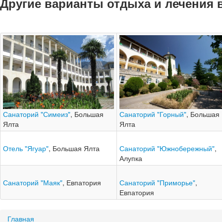
Другие варианты отдыха и лечения 
Санаторий "Симеиз"
, Большая
Санаторий "Горный"
, Большая
Ялта
Ялта
Отель "Ягуар"
, Большая Ялта
Санаторий "Южнобережный"
,
Алупка
Санаторий "Маяк"
, Евпатория
Санаторий "Приморье"
,
Евпатория
Главная